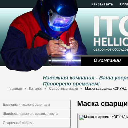
Как заказать
Опл
сварочное оборудо
О компании
Надежная компания - Ваша уве
Проверено временем!
Главная
Каталог
Сварочные маски
Маска сварщика КОРУНД
Маска сварщ
Баллоны и технические газы
Шлифовальные и отрезные круги
Сварочный кабель