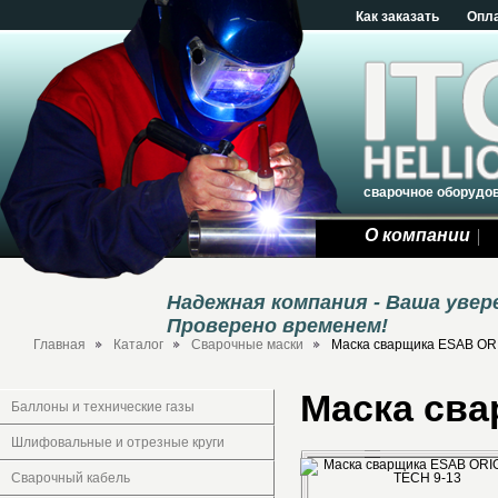
Как заказать
Опл
сварочное оборудо
О компании
Надежная компания - Ваша уве
Проверено временем!
Главная
Каталог
Сварочные маски
Маска сварщика ESAB O
Маска св
Баллоны и технические газы
Шлифовальные и отрезные круги
Сварочный кабель