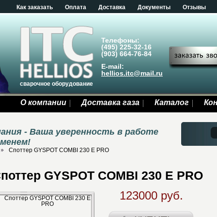
Как заказать
Оплата
Доставка
Документы
Отзывы
Телефоны:
(495) 225-32-16
(903) 664-76-84
E-mail:
hellios.itc@mail.ru
сварочное оборудование
О компании
Доставка газа
Каталог
Ко
ания - Ваша уверенность в работе
еменем!
Споттер GYSPOT COMBI 230 E PRO
поттер GYSPOT COMBI 230 E PRO
123000 руб.