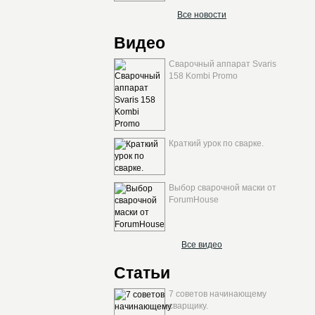
Все новости
Видео
Сварочный аппарат Svaris
158 Kombi Promo
Краткий урок по сварке.
Выбор сварочной маски от
ForumHouse
Все видео
Статьи
7 советов начинающему
сварщику.