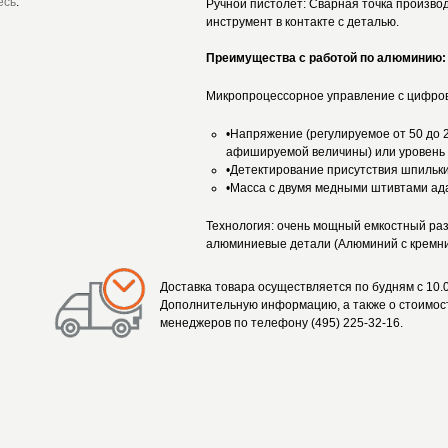
есь
.
Ручной пистолет: Сварная точка производ
инструмент в контакте с деталью.
Преимущества с работой по алюминию
Микропроцессорное управление с цифро
•Напряжение (регулируемое от 50 до 
афишируемой величины) или уровень 
•Детектирование присутствия шпильк
•Масса с двумя медными штивтами ад
Технология: очень мощный емкостный ра
алюминиевые детали (Алюминий с кремни
Доставка товара осуществляется по будням с 10.0
Дополнительную информацию, а также о стоимост
менеджеров по телефону (495) 225-32-16.