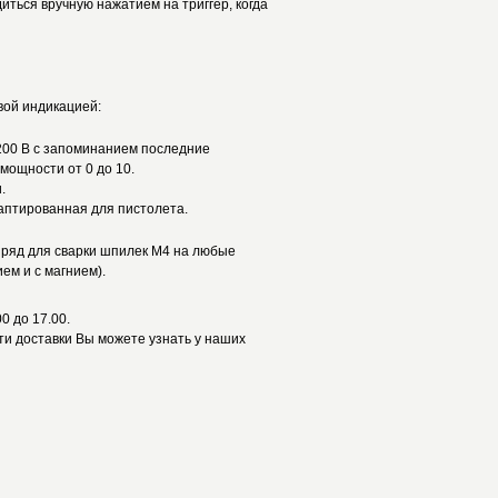
иться вручную нажатием на триггер, когда
:
вой индикацией:
200 В с запоминанием последние
мощности от 0 до 10.
и.
аптированная для пистолета.
зряд для сварки шпилек M4 на любые
ем и с магнием).
0 до 17.00.
и доставки Вы можете узнать у наших