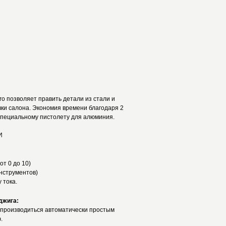
ro позволяет править детали из стали и
вки салона. Экономия времени благодаря 2
 специальному пистолету для алюминия.
ЛИ
от 0 до 10)
инструментов)
 тока.
джига:
 производиться автоматически простым
ю.