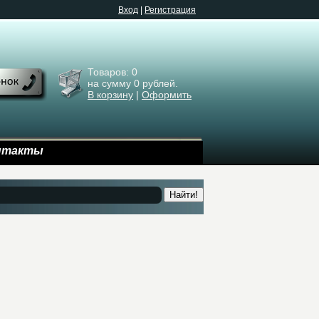
Bход
|
Регистрация
Товаров:
0
на сумму
0
рублей.
В корзину
|
Оформить
нтакты
Найти!