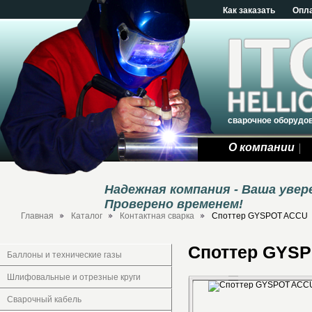
Как заказать
Опл
сварочное оборудо
О компании
Надежная компания - Ваша уве
Проверено временем!
Главная
Каталог
Контактная сварка
Споттер GYSPOT ACCU
Споттер GYS
Баллоны и технические газы
Шлифовальные и отрезные круги
Сварочный кабель