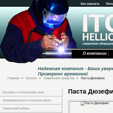
Как заказать
Опл
сварочное оборудо
О компании
Надежная компания - Ваша уве
Проверено временем!
Главная
Каталог
Химические средства
Паста Дюзефикс
Паста Дюзеф
Баллоны и технические газы
Шлифовальные и отрезные круги
Сварочный кабель