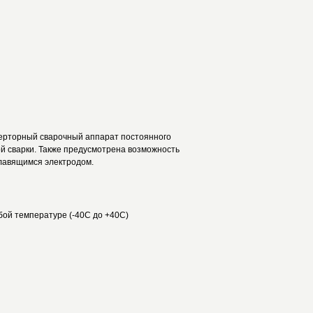
верторный сварочный аппарат постоянного
ой сварки. Также предусмотрена возможность
плавящимся электродом.
ой температуре (-40С до +40С)