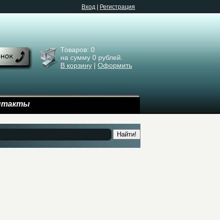
Bход
|
Регистрация
Товаров:
0
на сумму
0
рублей.
В корзину
|
Оформить
нтакты
Найти!