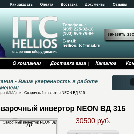
Как заказать
Оплата
Доставка
Документы
Отзывы
Телефоны:
(495) 225-32-16
(903) 664-76-84
E-mail:
hellios.itc@mail.ru
сварочное оборудование
О компании
Доставка газа
Каталог
Ко
ания - Ваша уверенность в работе
еменем!
оры (MMA)
Сварочный инвертор NEON ВД 315
варочный инвертор NEON ВД 315
30500 руб.