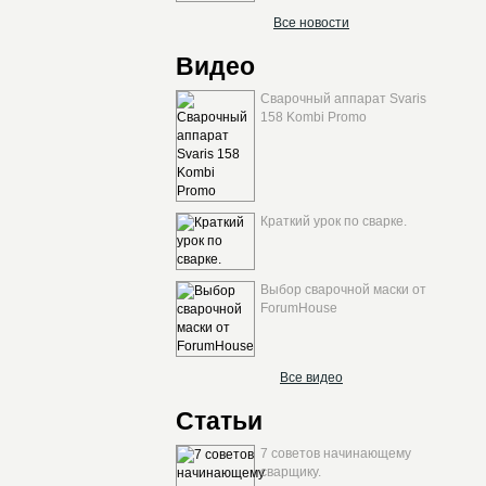
Все новости
Видео
Сварочный аппарат Svaris
158 Kombi Promo
Краткий урок по сварке.
Выбор сварочной маски от
ForumHouse
Все видео
Статьи
7 советов начинающему
сварщику.