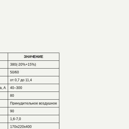
ЗНАЧЕНИЕ
380(-20%+15%)
50/60
от 0,7 до 11,4
а, А
40–300
80
Принудительное воздушное
90
1,6-7,0
170х220х400