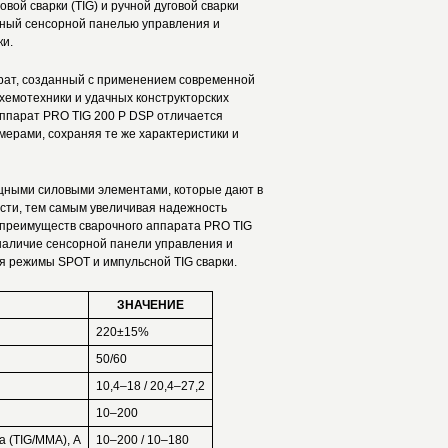
вой сварки (TIG) и ручной дуговой сварки
ный сенсорной панелью управления и
и.
рат, созданный с применением современной
хемотехники и удачных конструкторских
аппарат PRO TIG 200 P DSP отличается
ерами, сохраняя те же характеристики и
щными силовыми элементами, которые дают в
сти, тем самым увеличивая надежность
х преимуществ сварочного аппарата PRO TIG
наличие сенсорной панели управления и
ая режимы SPOT и импульсной TIG сварки.
ЗНАЧЕНИЕ
220±15%
50/60
10,4–18 / 20,4–27,2
10–200
а (TIG/MMA), А
10–200 / 10–180