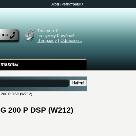
Bход
|
Регистрация
Товаров:
0
на сумму
0
рублей.
В корзину
|
Оформить
нтакты
Найти!
 200 P DSP (W212)
G 200 P DSP (W212)