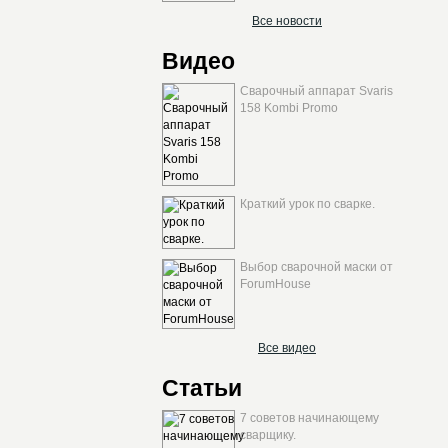
Все новости
Видео
Сварочный аппарат Svaris
158 Kombi Promo
Краткий урок по сварке.
Выбор сварочной маски от
ForumHouse
Все видео
Статьи
7 советов начинающему
сварщику.