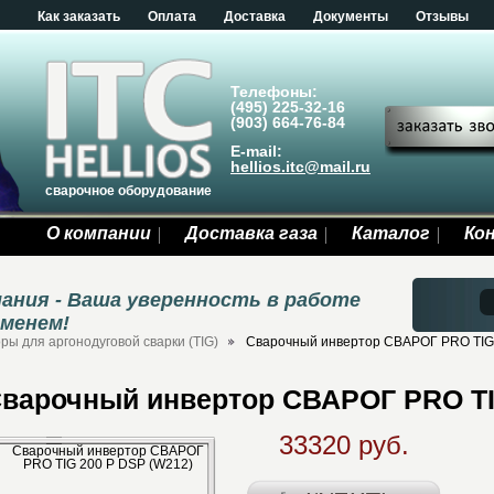
Как заказать
Оплата
Доставка
Документы
Отзывы
Телефоны:
(495) 225-32-16
(903) 664-76-84
E-mail:
hellios.itc@mail.ru
сварочное оборудование
О компании
Доставка газа
Каталог
Ко
ания - Ваша уверенность в работе
еменем!
ы для аргонодуговой сварки (TIG)
Сварочный инвертор СВАРОГ PRO TIG
варочный инвертор СВАРОГ PRO TI
33320 руб.