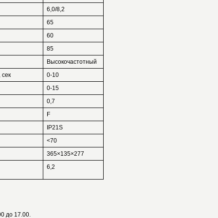
6,0/8,2
65
60
85
Высокочастотный
 сек
0-10
0-15
0,7
F
IP21S
<70
365×135×277
6,2
0 до 17.00.