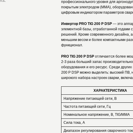
есь
.
профессионального уровня для аргонодуго
покрытым электродом (ММА), оборудован
цифровым индикатором параметров сварк
Инвертор PRO TIG 200 P DSP
— это аппа
элементной базы, отработанной годами с
решений. Кроме современного дизайна, 
меньшим весом и более компактными разм
функционал.
PRO TIG 200 P DSP
отличается более мо
2-3 раза больший запас производительно
оборудования и его ресурс. Среди други
200 P DSP можно выделить: высокий ПВ, 
широкого набора настроек сварки, включ
ХАРАКТЕРИСТИКА
Напряжение питающей сети, В
Частота питающей сети, Гц
Номинальное напряжение, В, TIG/MMA
Сила тока, А
Диапазон регулирования сварочного ток