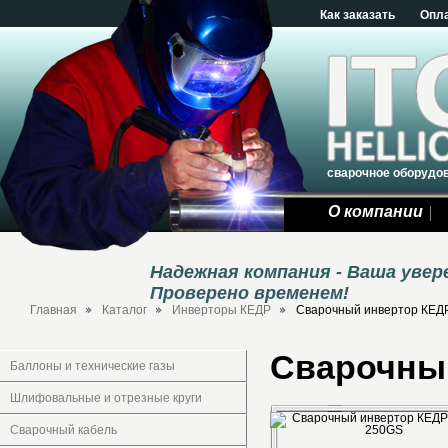
Как заказать
Опл
сварочное оборудо
О компании
Надежная компания - Ваша уве
Проверено временем!
Главная
Каталог
Инверторы КЕДР
Сварочный инвертор КЕД
Сварочны
Баллоны и технические газы
Шлифовальные и отрезные круги
Сварочный кабель