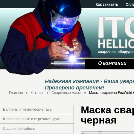
Как заказать
Опл
сварочное оборудо
О компании
Надежная компания - Ваша уве
Проверено временем!
Главная
Каталог
Сварочные маски
Маска сварщика FoxWeld 
Маска сва
Баллоны и технические газы
черная
Шлифовальные и отрезные круги
Сварочный кабель