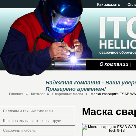
Как заказать
Опл
сварочное оборудо
О компании
Надежная компания - Ваша уве
Проверено временем!
Главная
Каталог
Сварочные маски
Маска сварщика ESAB WA
Маска сва
Баллоны и технические газы
Шлифовальные и отрезные круги
Сварочный кабель