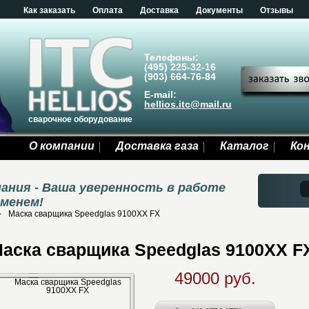
Как заказать
Оплата
Доставка
Документы
Отзывы
Телефоны:
(495) 225-32-16
(903) 664-76-84
E-mail:
hellios.itc@mail.ru
сварочное оборудование
О компании
Доставка газа
Каталог
Ко
ания - Ваша уверенность в работе
еменем!
Маска сварщика Speedglas 9100XX FX
аска сварщика Speedglas 9100XX F
49000 руб.