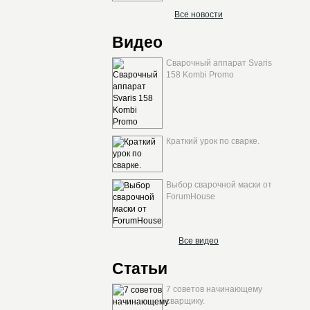
Все новости
Видео
Сварочный аппарат Svaris
158 Kombi Promo
Краткий урок по сварке.
Выбор сварочной маски от
ForumHouse
Все видео
Статьи
7 советов начинающему
сварщику.