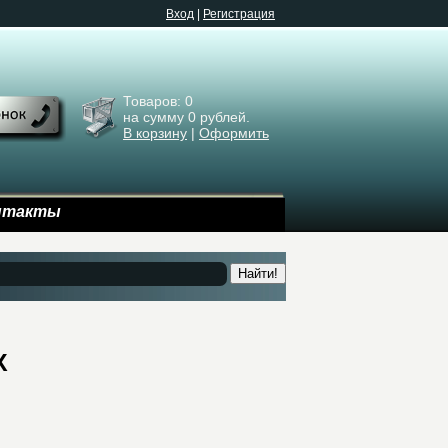
Bход
|
Регистрация
Товаров:
0
на сумму
0
рублей.
В корзину
|
Оформить
нтакты
Найти!
X