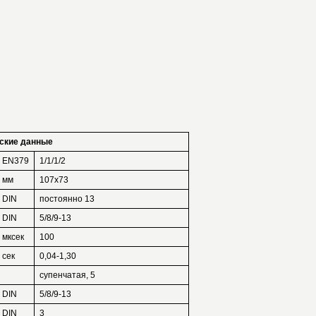
ские данные
EN379
1/1/1/2
мм
107х73
DIN
постоянно 13
DIN
5/8/9-13
мксек
100
сек
0,04-1,30
супенчатая, 5
DIN
5/8/9-13
DIN
3