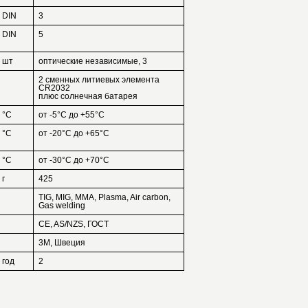
DIN
3
DIN
5
шт
оптические независимые, 3
2 сменных литиевых элемента
CR2032
плюс солнечная батарея
°С
от -5°С до +55°С
°С
от -20°С до +65°С
°С
от -30°С до +70°С
г
425
TIG, MIG, MMA, Plasma, Air carbon,
Gas welding
CE, AS/NZS, ГОСТ
3M, Швеция
год
2