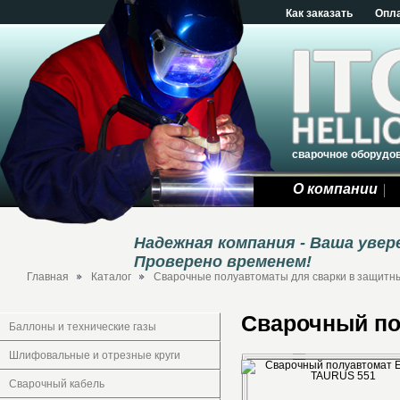
Как заказать
Опл
сварочное оборудо
О компании
Надежная компания - Ваша уве
Проверено временем!
Главная
Каталог
Сварочные полуавтоматы для сварки в защитны
Сварочный п
Баллоны и технические газы
Шлифовальные и отрезные круги
Сварочный кабель