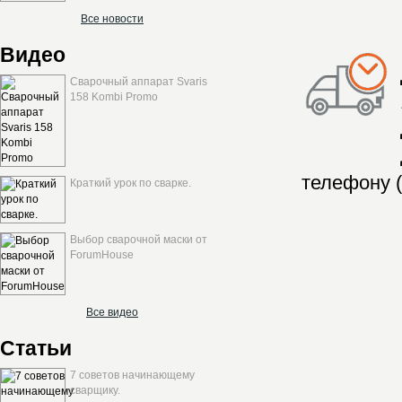
Все новости
Видео
Сварочный аппарат Svaris
158 Kombi Promo
телефону (
Краткий урок по сварке.
Выбор сварочной маски от
ForumHouse
Все видео
Статьи
7 советов начинающему
сварщику.