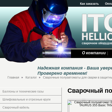
Как заказать
Опл
сварочное оборудо
О компании
Надежная компания - Ваша уве
Проверено временем!
Главная
Каталог
Сварочные полуавтоматы для сварки в защитны
Сварочный по
Баллоны и технические газы
Шлифовальные и отрезные круги
Сварочный кабель