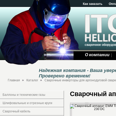
Как заказать
Опл
сварочное оборудо
О компании
Надежная компания - Ваша уве
Проверено временем!
Главная
Каталог
Сварочные инверторы для аргонодуговой сварки
Сварочный ап
Баллоны и технические газы
Шлифовальные и отрезные круги
Сварочный кабель