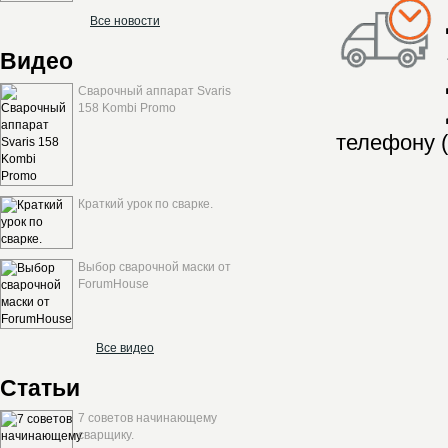
Все новости
Видео
Сварочный аппарат Svaris
158 Kombi Promo
телефону (
Краткий урок по сварке.
Выбор сварочной маски от
ForumHouse
Все видео
Статьи
7 советов начинающему
сварщику.