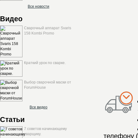
Все новости
Видео
Сварочный аппарат Svaris
158 Kombi Promo
Краткий урок по сварке.
Выбор сварочной маски от
ForumHouse
Все видео
Статьи
7 советов начинающему
сварщику.
телефону (