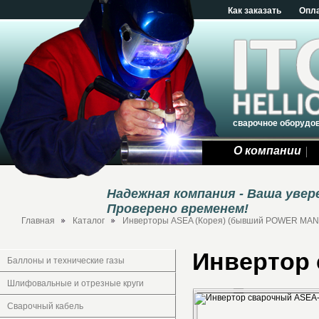
Как заказать
Опл
сварочное оборудо
О компании
Надежная компания - Ваша уве
Проверено временем!
Главная
Каталог
Инверторы ASEA (Корея) (бывший POWER MAN
Инвертор
Баллоны и технические газы
Шлифовальные и отрезные круги
Сварочный кабель