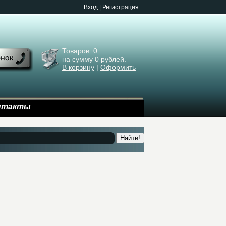
Bход
|
Регистрация
Товаров:
0
на сумму
0
рублей.
В корзину
|
Оформить
нтакты
Найти!