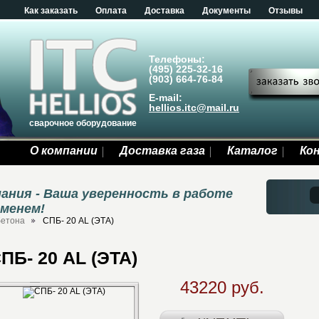
Как заказать
Оплата
Доставка
Документы
Отзывы
Телефоны:
(495) 225-32-16
(903) 664-76-84
E-mail:
hellios.itc@mail.ru
сварочное оборудование
О компании
Доставка газа
Каталог
Ко
ания - Ваша уверенность в работе
еменем!
бетона
СПБ- 20 AL (ЭТА)
ПБ- 20 AL (ЭТА)
43220 руб.