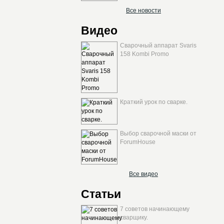
Все новости
Видео
Сварочный аппарат Svaris
158 Kombi Promo
Краткий урок по сварке.
Выбор сварочной маски от
ForumHouse
Все видео
Статьи
7 советов начинающему
сварщику.