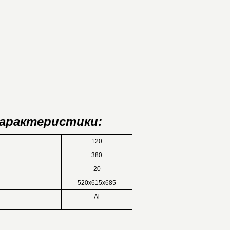
характеристики:
120
380
20
520х615х685
Al