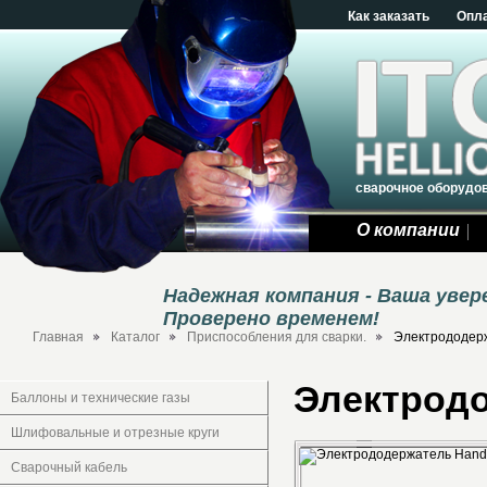
Как заказать
Опл
сварочное оборудо
О компании
Надежная компания - Ваша уве
Проверено временем!
Главная
Каталог
Приспособления для сварки.
Электрододер
Электродо
Баллоны и технические газы
Шлифовальные и отрезные круги
Сварочный кабель