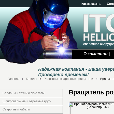
Как заказать
Опл
сварочное оборудо
О компании
Надежная компания - Ваша уве
Проверено временем!
Главная
Каталог
Роликовые сварочные вращатели.
Вращател
Вращатель ро
Баллоны и технические газы
Шлифовальные и отрезные круги
Сварочный кабель