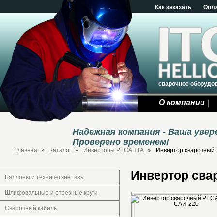
Как заказать
Опл
сварочное оборудо
О компании
Надежная компания - Ваша уве
Проверено временем!
Главная
Каталог
Инверторы РЕСАНТА
Инвертор сварочный
Инвертор сва
Баллоны и технические газы
Шлифовальные и отрезные круги
Сварочный кабель