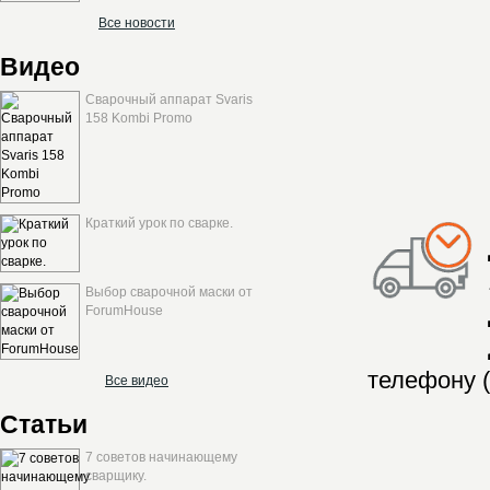
Все новости
Видео
Сварочный аппарат Svaris
158 Kombi Promo
Краткий урок по сварке.
Выбор сварочной маски от
ForumHouse
телефону (
Все видео
Статьи
7 советов начинающему
сварщику.