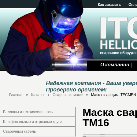
Как заказать
Опл
сварочное оборудо
О компании
Надежная компания - Ваша уве
Проверено временем!
Главная
Каталог
Сварочные маски
Маска сварщика TECMEN 
Маска сва
Баллоны и технические газы
TM16
Шлифовальные и отрезные круги
Сварочный кабель