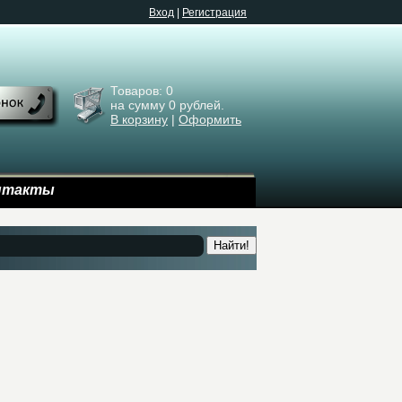
Bход
|
Регистрация
Товаров:
0
на сумму
0
рублей.
В корзину
|
Оформить
нтакты
Найти!