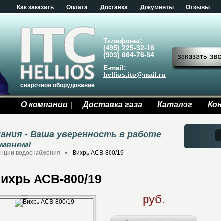
Как заказать
Оплата
Доставка
Документы
Отзывы
Телефоны:
(495) 225-32-16
(903) 664-76-84
E-mail:
hellios.itc@mail.ru
сварочное оборудование
О компании
Доставка газа
Каталог
Ко
ания - Ваша уверенность в работе
еменем!
анции водоснабжения
Вихрь АСВ-800/19
ихрь АСВ-800/19
руб.