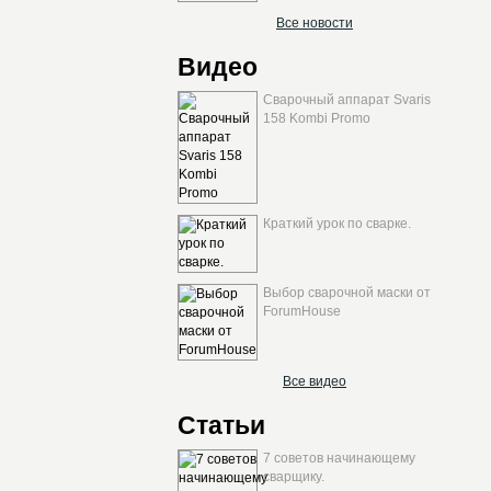
Все новости
Видео
Сварочный аппарат Svaris
158 Kombi Promo
Краткий урок по сварке.
Выбор сварочной маски от
ForumHouse
Все видео
Статьи
7 советов начинающему
сварщику.