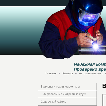
Надежная комп
Проверено вр
Главная
Каталог
Автоматические ст
В
Баллоны и технические газы
Шлифовальные и отрезные круги
Сварочный кабель