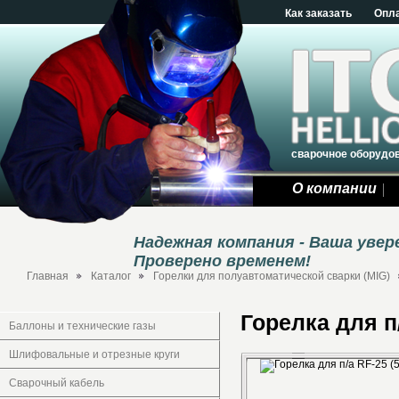
Как заказать
Опл
сварочное оборудо
О компании
Надежная компания - Ваша уве
Проверено временем!
Главная
Каталог
Горелки для полуавтоматической сварки (MIG)
Горелка для п/
Баллоны и технические газы
Шлифовальные и отрезные круги
Сварочный кабель