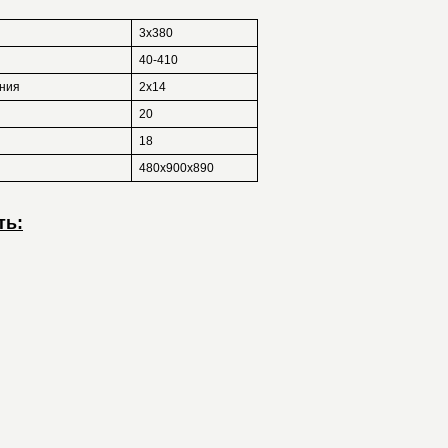
3x380
40-410
ения
2х14
20
18
480х900х890
ть: