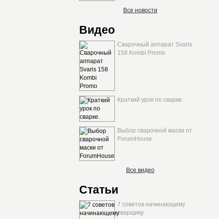
Все новости
Видео
Сварочный аппарат Svaris
158 Kombi Promo
Краткий урок по сварке.
Выбор сварочной маски от
ForumHouse
Все видео
Статьи
7 советов начинающему
сварщику.