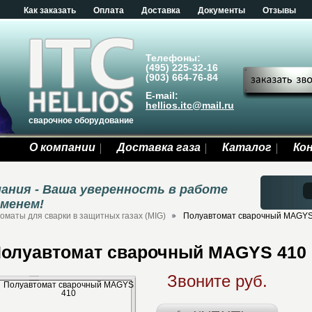
Как заказать
Оплата
Доставка
Документы
Отзывы
Телефоны:
(495) 225-32-16
(903) 664-76-84
E-mail:
hellios.itc@mail.ru
сварочное оборудование
О компании
Доставка газа
Каталог
Ко
ания - Ваша уверенность в работе
еменем!
маты для сварки в защитных газах (MIG)
Полуавтомат сварочный MAGYS
олуавтомат сварочный MAGYS 410
Звоните руб.