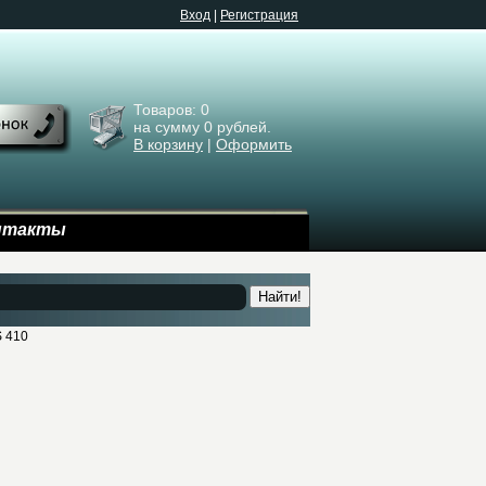
Bход
|
Регистрация
Товаров:
0
на сумму
0
рублей.
В корзину
|
Оформить
нтакты
Найти!
 410