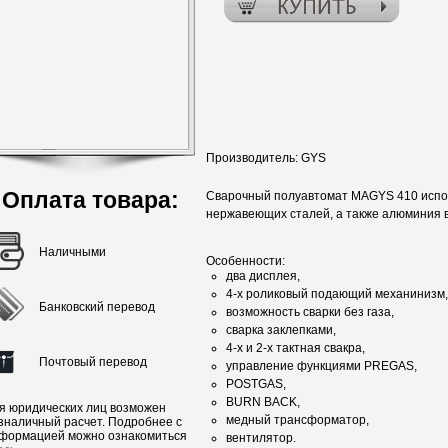
Производитель:
GYS
Оплата товара:
Сварочный полуавтомат MAGYS 410 испол
нержавеющих сталей, а также алюминия в
Наличными
Особенности:
два дисплея,
4-х роликовый подающий механинизм,
Банковский перевод
возможность сварки без газа,
сварка заклепками,
4-х и 2-х тактная свакра,
Почтовый перевод
управление функциями PREGAS,
POSTGAS,
BURN BACK,
я юридических лиц возможен
медный трансформатор,
зналичный расчет. Подробнее с
формацией можно ознакомиться
вентилятор.