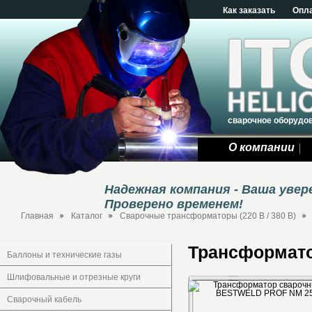
Как заказать
Опл
сварочное оборудо
О компании
Надежная компания - Ваша уве
Проверено временем!
Главная
Каталог
Сварочные трансформаторы (220 В / 380 В)
Трансформат
Баллоны и технические газы
Шлифовальные и отрезные круги
Сварочный кабель