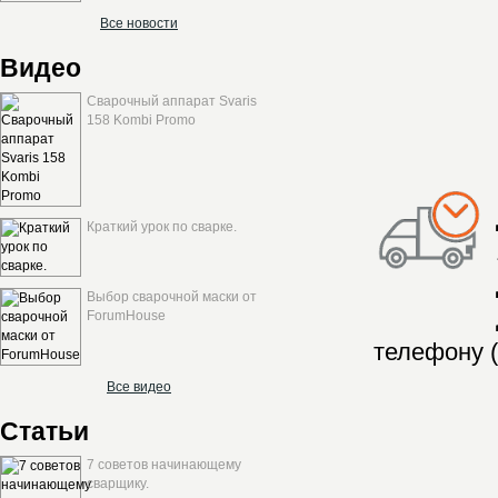
Все новости
Видео
Сварочный аппарат Svaris
158 Kombi Promo
Краткий урок по сварке.
Выбор сварочной маски от
ForumHouse
телефону (
Все видео
Статьи
7 советов начинающему
сварщику.