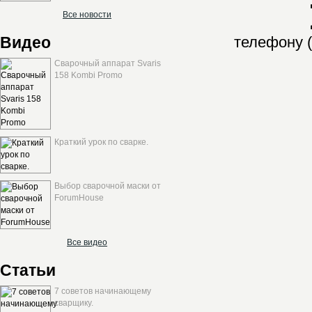
Все новости
Видео
телефону (
Сварочный аппарат Svaris
158 Kombi Promo
Краткий урок по сварке.
Выбор сварочной маски от
ForumHouse
Все видео
Статьи
7 советов начинающему
сварщику.