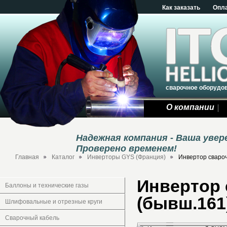
Как заказать
Опл
сварочное оборудо
О компании
Надежная компания - Ваша уве
Проверено временем!
Главная
Каталог
Инверторы GYS (Франция)
Инвертор сваро
Инвертор 
Баллоны и технические газы
(бывш.161
Шлифовальные и отрезные круги
Сварочный кабель