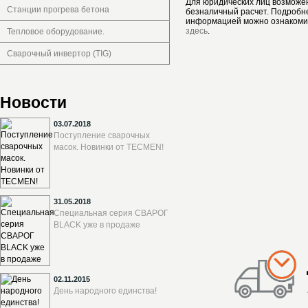
Для юридических лиц возможе
Станции прогрева бетона
безналичный расчет. Подробн
информацией можно ознакоми
здесь
.
Тепловое оборудование.
Сварочный инвертор (TIG)
Новости
03.07.2018
Поступление сварочных
масок. Новинки от TECMEN!
31.05.2018
Специальная серия СВАРОГ
BLACK уже в продаже
02.11.2015
День народного единства!