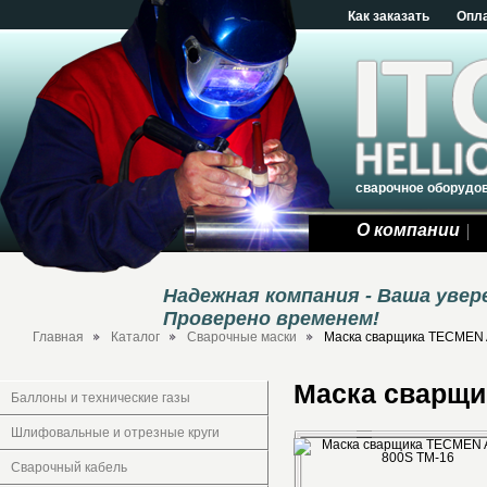
Как заказать
Опл
сварочное оборудо
О компании
Надежная компания - Ваша уве
Проверено временем!
Главная
Каталог
Сварочные маски
Маска сварщика TECMEN 
Маска сварщи
Баллоны и технические газы
Шлифовальные и отрезные круги
Сварочный кабель