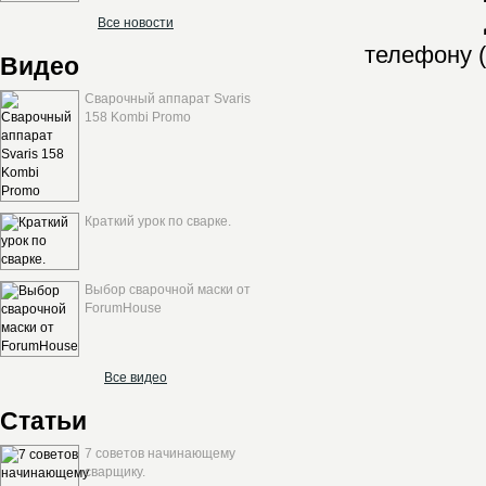
Все новости
телефону (
Видео
Сварочный аппарат Svaris
158 Kombi Promo
Краткий урок по сварке.
Выбор сварочной маски от
ForumHouse
Все видео
Статьи
7 советов начинающему
сварщику.