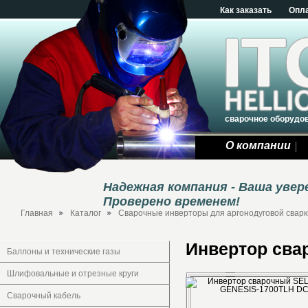
Как заказать
Опл
сварочное оборудо
О компании
Надежная компания - Ваша уве
Проверено временем!
Главная
Каталог
Сварочные инверторы для аргонодуговой сварки
Инвертор сва
Баллоны и технические газы
Шлифовальные и отрезные круги
Сварочный кабель