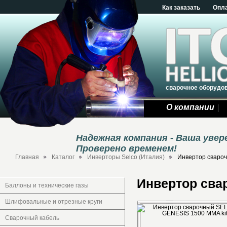
Как заказать
Опл
сварочное оборудо
О компании
Надежная компания - Ваша уве
Проверено временем!
Главная
Каталог
Инверторы Selco (Италия)
Инвертор сваро
Инвертор сва
Баллоны и технические газы
Шлифовальные и отрезные круги
Сварочный кабель