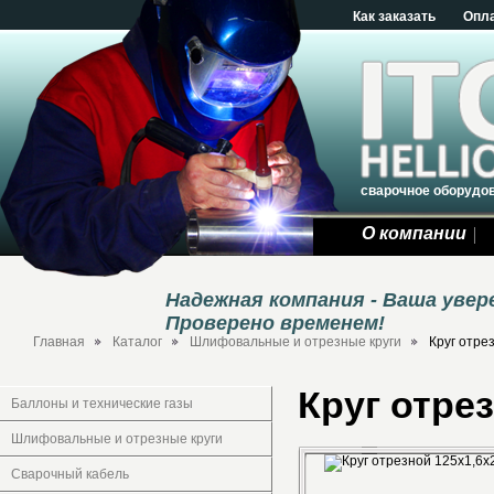
Как заказать
Опл
сварочное оборудо
О компании
Надежная компания - Ваша уве
Проверено временем!
Главная
Каталог
Шлифовальные и отрезные круги
Круг отре
Круг отре
Баллоны и технические газы
Шлифовальные и отрезные круги
Сварочный кабель