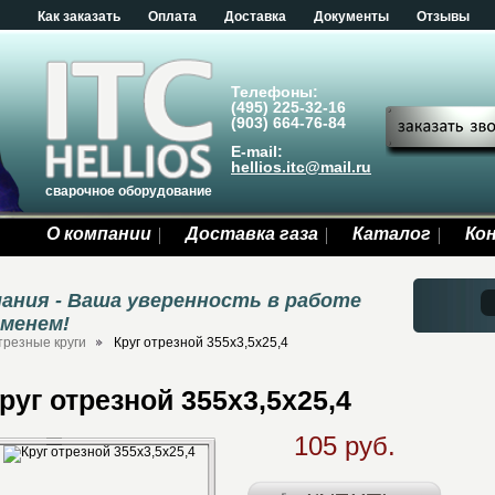
Как заказать
Оплата
Доставка
Документы
Отзывы
Телефоны:
(495) 225-32-16
(903) 664-76-84
E-mail:
hellios.itc@mail.ru
сварочное оборудование
О компании
Доставка газа
Каталог
Ко
ания - Ваша уверенность в работе
еменем!
резные круги
Круг отрезной 355х3,5х25,4
руг отрезной 355х3,5х25,4
105 руб.