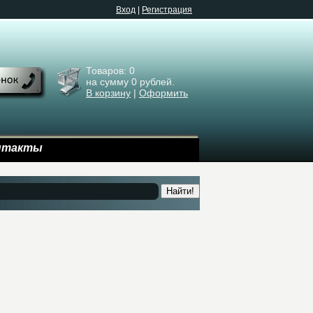
Bход
|
Регистрация
Товаров:
0
на сумму
0
рублей.
В корзину
|
Оформить
нтакты
Найти!