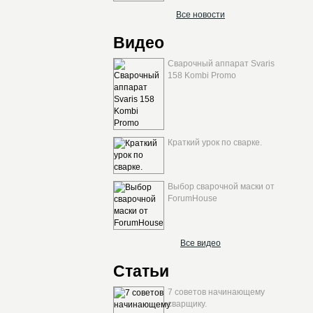
Все новости
Видео
Сварочный аппарат Svaris
158 Kombi Promo
Краткий урок по сварке.
Выбор сварочной маски от
ForumHouse
Все видео
Статьи
7 советов начинающему
сварщику.