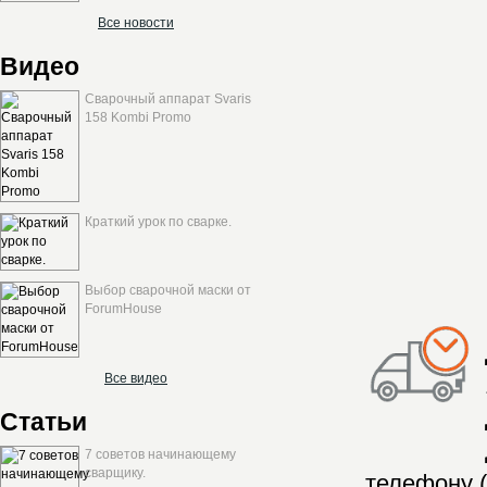
Все новости
Видео
Сварочный аппарат Svaris
158 Kombi Promo
Краткий урок по сварке.
Выбор сварочной маски от
ForumHouse
Все видео
Статьи
7 советов начинающему
сварщику.
телефону (