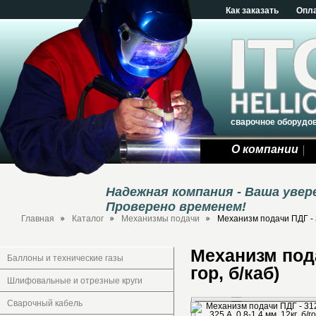
Как заказать
Опл
сварочное оборудо
О компании
Надежная компания - Ваша уве
Проверено временем!
Главная
Каталог
Механизмы подачи
Механизм подачи ПДГ - 31
Механизм подач
Баллоны и технические газы
гор, б/каб)
Шлифовальные и отрезные круги
Сварочный кабель