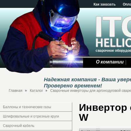
Как заказать
Опл
сварочное оборудо
О компании
Надежная компания - Ваша уве
Проверено временем!
Главная
Каталог
Сварочные инверторы для аргонодуговой сварки
Инвертор 
Баллоны и технические газы
W
Шлифовальные и отрезные круги
Сварочный кабель