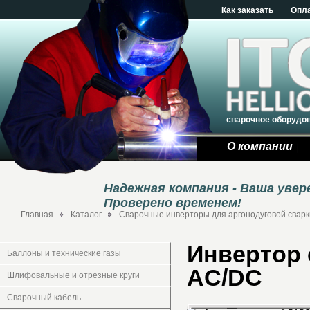
Как заказать
Опл
сварочное оборудо
О компании
Надежная компания - Ваша уве
Проверено временем!
Главная
Каталог
Сварочные инверторы для аргонодуговой сварки
Инвертор 
Баллоны и технические газы
AC/DC
Шлифовальные и отрезные круги
Сварочный кабель