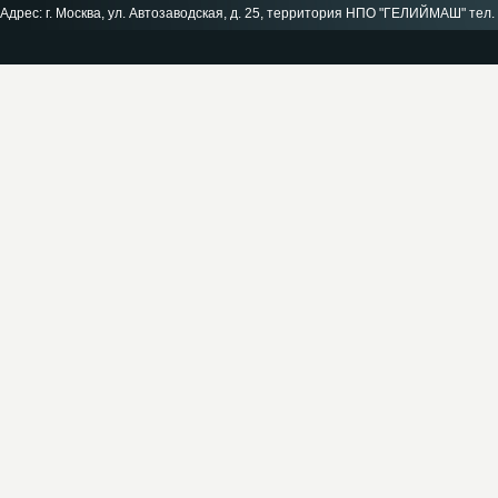
Адрес: г. Москва, ул. Автозаводская, д. 25, территория НПО "ГЕЛИЙМАШ" тел. 