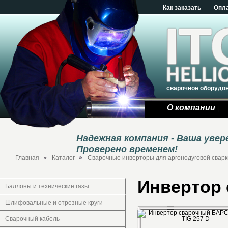
Как заказать
Опл
сварочное оборудо
О компании
Надежная компания - Ваша уве
Проверено временем!
Главная
Каталог
Сварочные инверторы для аргонодуговой сварки
Инвертор 
Баллоны и технические газы
Шлифовальные и отрезные круги
Сварочный кабель