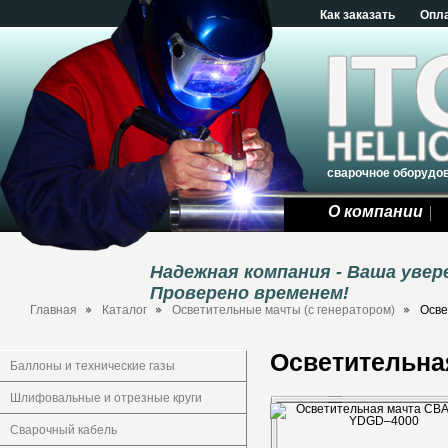
Как заказать
Опл
сварочное оборудо
О компании
Надежная компания - Ваша уве
Проверено временем!
Главная
Каталог
Осветительные мачты (с генератором)
Осве
Осветительна
Баллоны и технические газы
Шлифовальные и отрезные круги
Сварочный кабель