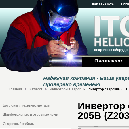
Как заказать
Опл
сварочное оборудо
О компании
Надежная компания - Ваша уве
Проверено временем!
Главная
Каталог
Инверторы Сварог
Инвертор сварочный СВ
Инвертор
Баллоны и технические газы
205B (Z20
Шлифовальные и отрезные круги
Сварочный кабель