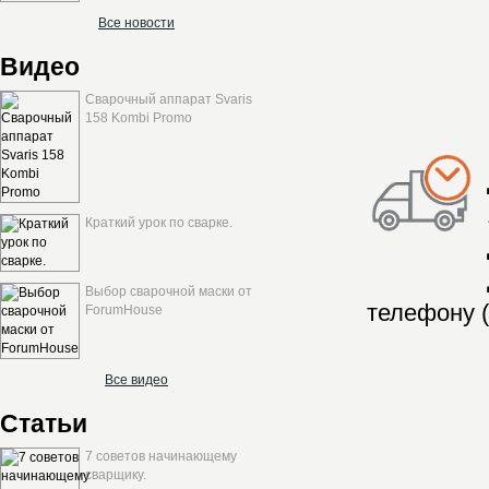
Все новости
Видео
Сварочный аппарат Svaris
158 Kombi Promo
Краткий урок по сварке.
Выбор сварочной маски от
телефону (
ForumHouse
Все видео
Статьи
7 советов начинающему
сварщику.