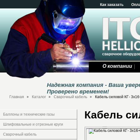
Как заказать
Опл
сварочное оборудо
О компании
Надежная компания - Ваша уве
Проверено временем!
Главная
Каталог
Сварочный кабель
Кабель силовой КГ- 3х16
Кабель си
Баллоны и технические газы
Шлифовальные и отрезные круги
Сварочный кабель