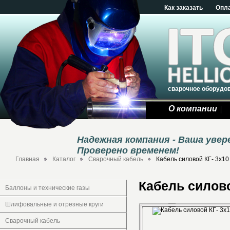
Как заказать
Опл
сварочное оборудо
О компании
Надежная компания - Ваша уве
Проверено временем!
Главная
Каталог
Сварочный кабель
Кабель силовой КГ- 3х10
Кабель силово
Баллоны и технические газы
Шлифовальные и отрезные круги
Сварочный кабель