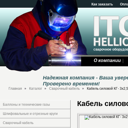
Как заказать
Опл
сварочное оборудо
О компании
Надежная компания - Ваша уве
Проверено временем!
Главная
Каталог
Сварочный кабель
Кабель силовой КГ- 3х2,
Кабель силово
Баллоны и технические газы
Шлифовальные и отрезные круги
Сварочный кабель