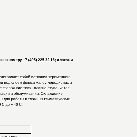
по номеру +7 (495) 225 32 16; и закажи
ставляет собой источник переменного
рки под слоем флюса малоуглеродистых и
 сварочного тока - плавно-ступенчатое.
атации и обслуживании. Охлаждение
н для работы в сложных климатических
 С до + 40 С.