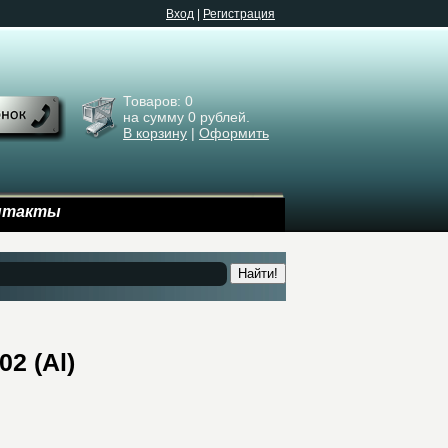
Bход
|
Регистрация
Товаров:
0
на сумму
0
рублей.
В корзину
|
Оформить
нтакты
Найти!
2 (Al)