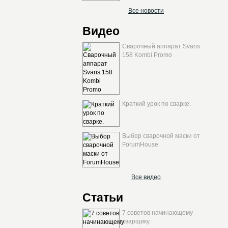
Все новости
Видео
Сварочный аппарат Svaris
158 Kombi Promo
Краткий урок по сварке.
Выбор сварочной маски от
ForumHouse
Все видео
Статьи
7 советов начинающему
сварщику.