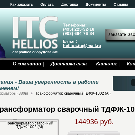
Как заказать
Оплата
Доставка
Документы
Отзывы
Телефоны:
(495) 225-32-16
(903) 664-76-84
E-mail:
hellios.itc@mail.ru
сварочное оборудование
О компании
Доставка газа
Каталог
Ко
ания - Ваша уверенность в работе
еменем!
рматоры (380в)
Трансформатор сварочный ТДФЖ-1002 (Al)
рансформатор сварочный ТДФЖ-100
144936 руб.