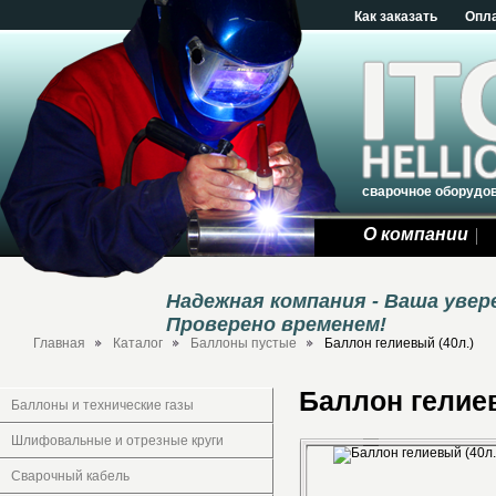
Как заказать
Опл
сварочное оборудо
О компании
Надежная компания - Ваша уве
Проверено временем!
Главная
Каталог
Баллоны пустые
Баллон гелиевый (40л.)
Баллон гелиев
Баллоны и технические газы
Шлифовальные и отрезные круги
Сварочный кабель