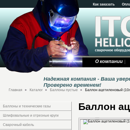
Как заказать
Опл
сварочное оборудо
О компании
Надежная компания - Ваша уве
Проверено временем!
Главная
Каталог
Баллоны пустые
Баллон ацетиленовый (10
Баллон ац
Баллоны и технические газы
Шлифовальные и отрезные круги
Сварочный кабель