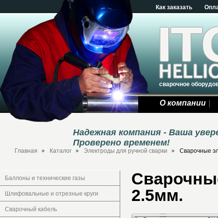
Как заказать
Опл
сварочное оборудо
О компании
Надежная компания - Ваша уве
Проверено временем!
Главная
Каталог
Электроды для ручной сварки
Сварочные эл
Сварочные
Баллоны и технические газы
2.5мм.
Шлифовальные и отрезные круги
Сварочный кабель