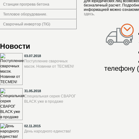
Для юридических лиц возможе
Станции прогрева бетона
безналичный расчет. Подробн
информацией можно ознакоми
здесь
.
Тепловое оборудование.
Сварочный инвертор (TIG)
Новости
03.07.2018
Поступление сварочных
масок. Новинки от TECMEN!
телефону (
31.05.2018
Специальная серия СВАРОГ
BLACK уже в продаже
02.11.2015
День народного единства!