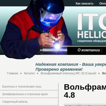
Как заказать
Опл
сварочное оборудо
О компании
Надежная компания - Ваша уве
Проверено временем!
Главная
Каталог
Вольфрамовый электрод WC-20 (Серый)
Во
Вольфрамо
Баллоны и технические газы
4.8
Шлифовальные и отрезные круги
Сварочный кабель