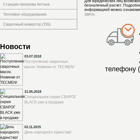
Для юридических лиц возможе
Станции прогрева бетона
безналичный расчет. Подробн
информацией можно ознакоми
здесь
.
Тепловое оборудование.
Сварочный инвертор (TIG)
Новости
03.07.2018
Поступление сварочных
масок. Новинки от TECMEN!
телефону (
31.05.2018
Специальная серия СВАРОГ
BLACK уже в продаже
02.11.2015
День народного единства!