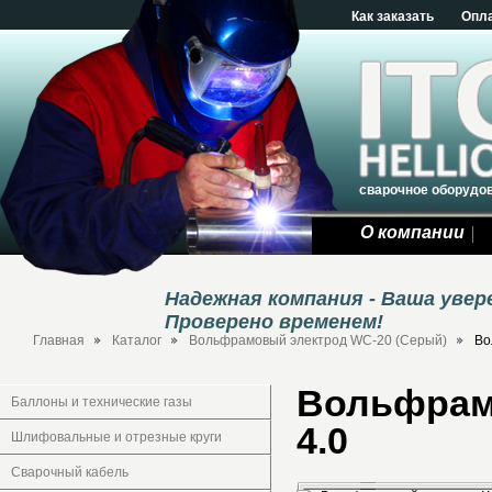
Как заказать
Опл
сварочное оборудо
О компании
Надежная компания - Ваша уве
Проверено временем!
Главная
Каталог
Вольфрамовый электрод WC-20 (Серый)
Во
Вольфрамо
Баллоны и технические газы
4.0
Шлифовальные и отрезные круги
Сварочный кабель