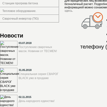
Для юридических лиц возможе
Станции прогрева бетона
безналичный расчет. Подробн
информацией можно ознакоми
здесь
.
Тепловое оборудование.
Сварочный инвертор (TIG)
Новости
03.07.2018
телефону (
Поступление сварочных
масок. Новинки от TECMEN!
31.05.2018
Специальная серия СВАРОГ
BLACK уже в продаже
02.11.2015
День народного единства!