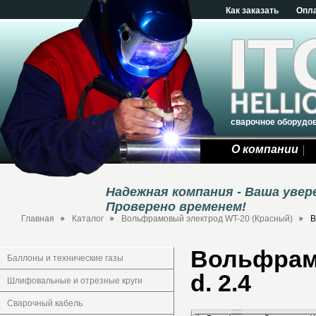
Как заказать
Опл
сварочное оборудо
О компании
Надежная компания - Ваша уве
Проверено временем!
Главная
Каталог
Вольфрамовый электрод WT-20 (Красный)
В
Вольфрам
Баллоны и технические газы
d. 2.4
Шлифовальные и отрезные круги
Сварочный кабель