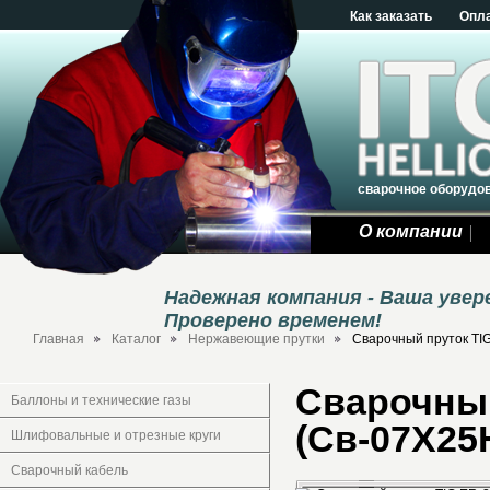
Как заказать
Опл
сварочное оборудо
О компании
Надежная компания - Ваша уве
Проверено временем!
Главная
Каталог
Нержавеющие прутки
Сварочный пруток TIG 
Сварочный
Баллоны и технические газы
(Св-07Х25Н1
Шлифовальные и отрезные круги
Сварочный кабель