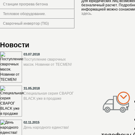
Для юридических лиц возможе
Станции прогрева бетона
безналичный расчет. Подробн
информацией можно ознакоми
здесь
.
Тепловое оборудование.
Сварочный инвертор (TIG)
Новости
03.07.2018
Поступление сварочных
масок. Новинки от TECMEN!
31.05.2018
Специальная серия СВАРОГ
BLACK уже в продаже
02.11.2015
День народного единства!