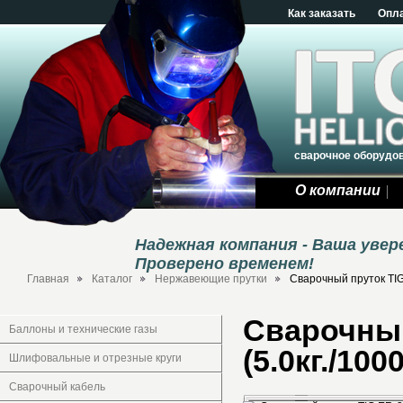
Как заказать
Опл
сварочное оборудо
О компании
Надежная компания - Ваша уве
Проверено временем!
Главная
Каталог
Нержавеющие прутки
Сварочный пруток TIG 
Сварочный
Баллоны и технические газы
(5.0кг./100
Шлифовальные и отрезные круги
Сварочный кабель