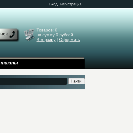
Bход
|
Регистрация
Товаров:
0
на сумму
0
рублей.
В корзину
|
Оформить
нтакты
Найти!