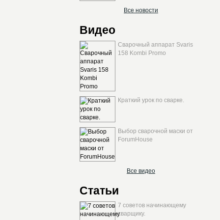
Все новости
Видео
Сварочный аппарат Svaris
158 Kombi Promo
Краткий урок по сварке.
Выбор сварочной маски от
ForumHouse
Все видео
Статьи
7 советов начинающему
сварщику.