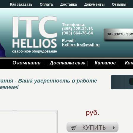
Как заказать
Оплата
Доставка
Документы
Отзывы
Телефоны:
(495) 225-32-16
(903) 664-76-84
E-mail:
hellios.itc@mail.ru
сварочное оборудование
О компании
Доставка газа
Каталог
Ко
ания - Ваша уверенность в работе
еменем!
руб.