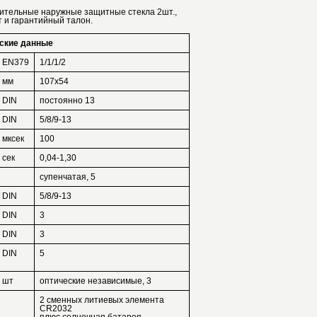
нительные наружные защитные стекла 2шт.,
т и гарантийный талон.
ские данные
EN379
1/1/1/2
мм
107х54
DIN
постоянно 13
DIN
5/8/9-13
мксек
100
сек
0,04-1,30
супенчатая, 5
DIN
5/8/9-13
DIN
3
DIN
3
DIN
5
шт
оптические независимые, 3
2 сменных литиевых элемента
CR2032