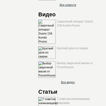
Все новости
Видео
Сварочный аппарат Svaris
158 Kombi Promo
Краткий урок по сварке.
Выбор сварочной маски от
ForumHouse
Все видео
Статьи
7 советов начинающему
сварщику.