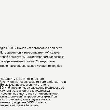
glas 9100V может использоваться при всех
AG, плазменной и микроплазменной сварке,
говой резке угольным электродом, газосварке
лла абразивными кругами. Стандартное
ство оптики обеспечивает лучший обзор без
ую защиту (13DIN) от опасного
R излучения, независимо от того работает или
 Во включенном состоянии степень
3DIN, благодаря чему улучшена видимость до
 степень затемнения светофильтра
тированную защиту глаз от интенсивного
татных ситуаций в процессе сварки. При
их отсутствии, или в случае отказа
темнеет до уровня 5DIN. В маске
питания литиевая батарея.