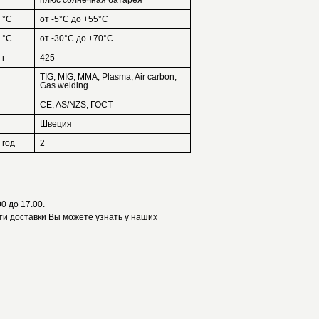
плюс солнечная батарея
°С
от -5°С до +55°С
°С
от -30°С до +70°С
г
425
TIG, MIG, MMA, Plasma, Air carbon,
Gas welding
CE, AS/NZS, ГОСТ
Швеция
год
2
0 до 17.00.
и доставки Вы можете узнать у наших