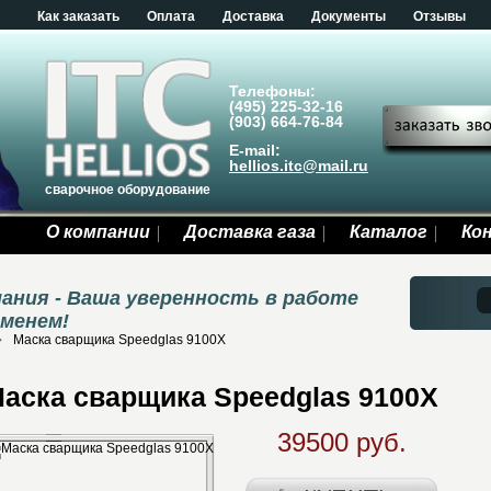
Как заказать
Оплата
Доставка
Документы
Отзывы
Телефоны:
(495) 225-32-16
(903) 664-76-84
E-mail:
hellios.itc@mail.ru
сварочное оборудование
О компании
Доставка газа
Каталог
Ко
ания - Ваша уверенность в работе
еменем!
Маска сварщика Speedglas 9100X
аска сварщика Speedglas 9100X
39500 руб.