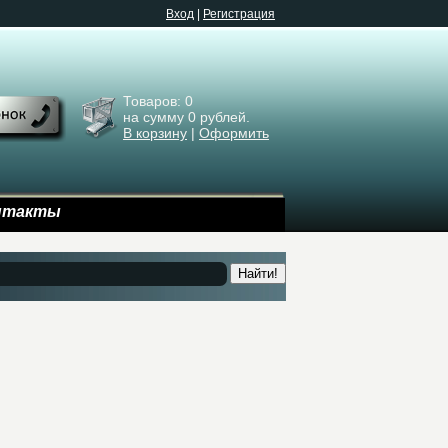
Bход
|
Регистрация
Товаров:
0
на сумму
0
рублей.
В корзину
|
Оформить
нтакты
Найти!