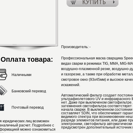
Производитель:
-
Оплата товара:
Профессиональная маска сварщика Speed
видах сварки в режимах TIG, MMA, MIG-M
воздушно-плазменной резке, воздушно-ду
и газорезке, а также при обработке мета
Наличными
смотровое окно (93х45мм) и высокое каче
искажений.
Банковский перевод
Автоматический фильтр создает постоянн
ультрафиолетового UV и инфракрасного I
нет. Даже при выключеном светофильтре.
затемнения светофильтра соответствует 
Почтовый перевод
начала сварки. В выключенном состоянии
составляет 5DIN, что обеспечивает гаран
видимого спектра при возникновении неш
разряде элементов питания, или даже при 
я юридических лиц возможен
электроники, светофильтр автоматически 
зналичный расчет. Подробнее с
придусмотрен дополнительный источник 
формацией можно ознакомиться